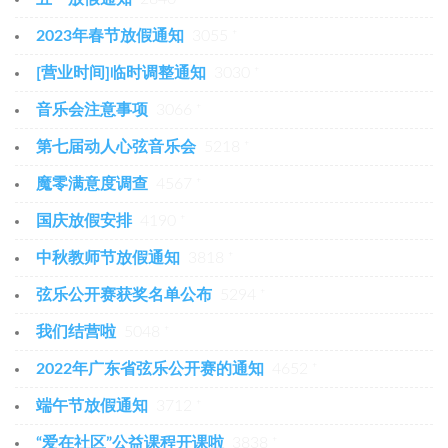
2023年春节放假通知
3055 ⁺
[营业时间]临时调整通知
3030 ⁺
音乐会注意事项
3066 ⁺
第七届动人心弦音乐会
5218 ⁺
魔零满意度调查
4567 ⁺
国庆放假安排
4190 ⁺
中秋教师节放假通知
3818 ⁺
弦乐公开赛获奖名单公布
5294 ⁺
我们结营啦
5048 ⁺
2022年广东省弦乐公开赛的通知
4652 ⁺
端午节放假通知
3712 ⁺
“爱在社区”公益课程开课啦
3838 ⁺