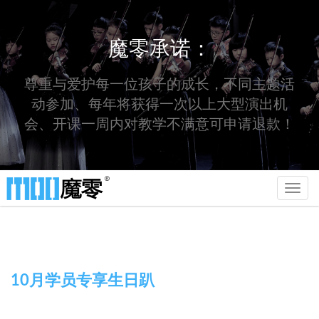
魔零承诺：
尊重与爱护每一位孩子的成长，不同主题活
动参加、每年将获得一次以上大型演出机
会、开课一周内对教学不满意可申请退款！
Toggl
navig
10月学员专享生日趴