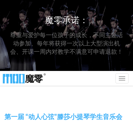
魔零承诺：
尊重与爱护每一位孩子的成长，不同主题活
动参加、每年将获得一次以上大型演出机
会、开课一周内对教学不满意可申请退款！
Toggl
navig
第一届 “动人心弦”滕莎小提琴学生音乐会