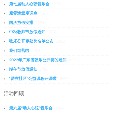
第七届动人心弦音乐会
5220 ⁺
魔零满意度调查
4567 ⁺
国庆放假安排
4191 ⁺
中秋教师节放假通知
3828 ⁺
弦乐公开赛获奖名单公布
5300 ⁺
我们结营啦
5051 ⁺
2022年广东省弦乐公开赛的通知
4656 ⁺
端午节放假通知
3714 ⁺
“爱在社区”公益课程开课啦
3840 ⁺
活动回顾
第六届“动人心弦”音乐会
8594 ⁺