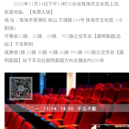
2015年11月14日下午14时30分在珠海市文化馆上演。
欢迎光临。【免票入场】
地 址：珠海市香洲区 前山 兰埔路164号 珠海市文化馆（小
剧场）
可乘坐13路、62路、69路、991路公交车在【圆明新园(总
站)】下车即到
或乘坐1路 25路 30路 40路 60路 991路 992路公交车在【圆
明新园】站下车后往圆明新园方向左侧走约200米